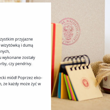
szystkim przyjazne
ą wizytówką i dumą
lnych,
u wykonane zostały
orby, czy pendrivy.
cki miód! Poprzez eko-
, że każdy może żyć w