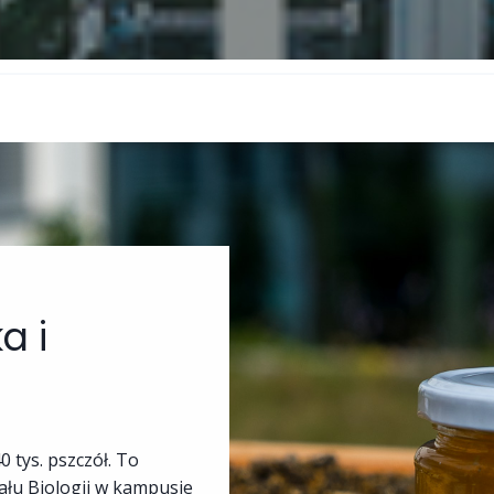
a i
 tys. pszczół. To
ału Biologii w kampusie