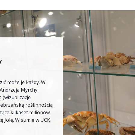
y
zić może je każdy. W
 Andrzeja Myrchy
 (wizualizacje
iebrzańską roślinnością.
zące kilkaset milionów
cę Jolę. W sumie w UCK