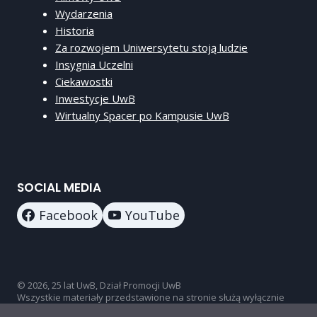
Wydarzenia
Historia
Za rozwojem Uniwersytetu stoją ludzie
Insygnia Uczelni
Ciekawostki
Inwestycje UwB
Wirtualny Spacer po Kampusie UwB
SOCIAL MEDIA
Facebook
YouTube
© 2026, 25 lat UwB, Dział Promocji UwB
Wszystkie materiały przedstawione na stronie służą wyłącznie
celom informacyjno-promocyjnym.