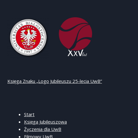
Księga Znaku „Logo Jubileuszu 25-lecia UwB”
Start
Księga Jubileuszowa
Życzenia dla UwB
Filmowy UwB