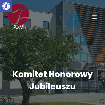
Otwórz pasek narzędzi
Przejdź
do
treści
Komitet Honorowy
Jubileuszu