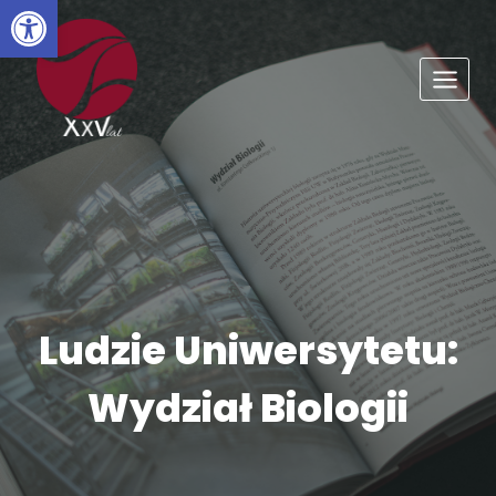
Otwórz pasek narzędzi
Przejdź
do
treści
Ludzie Uniwersytetu:
Wydział Biologii