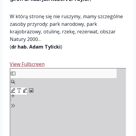
W którą stronę się nie ruszymy, mamy szczególne
zasoby przyrody: park narodowy, park
krajobrazowy, otulinę, rzekę, rezerwat, obszar
Natury 2000…
(
dr hab. Adam Tylicki
)
View Fullscreen
S
k
i
p
t
o
P
D
F