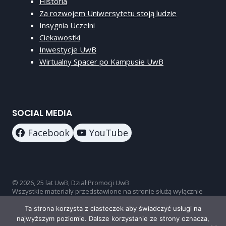
Historia
Za rozwojem Uniwersytetu stoją ludzie
Insygnia Uczelni
Ciekawostki
Inwestycje UwB
Wirtualny Spacer po Kampusie UwB
SOCIAL MEDIA
Facebook
YouTube
© 2026, 25 lat UwB, Dział Promocji UwB
Wszystkie materiały przedstawione na stronie służą wyłącznie
celom informacyjno-promocyjnym.
Ta strona korzysta z ciasteczek aby świadczyć usługi na
najwyższym poziomie. Dalsze korzystanie ze strony oznacza,
Deklaracja dostępności