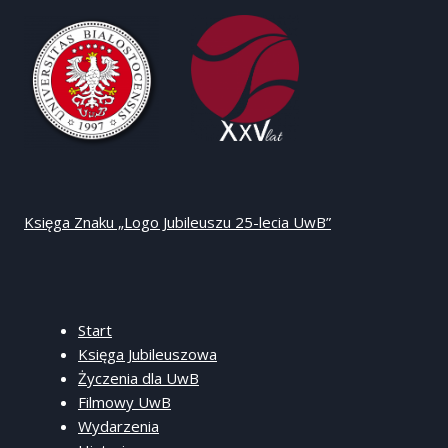
Księga Znaku „Logo Jubileuszu 25-lecia UwB”
Start
Księga Jubileuszowa
Życzenia dla UwB
Filmowy UwB
Wydarzenia