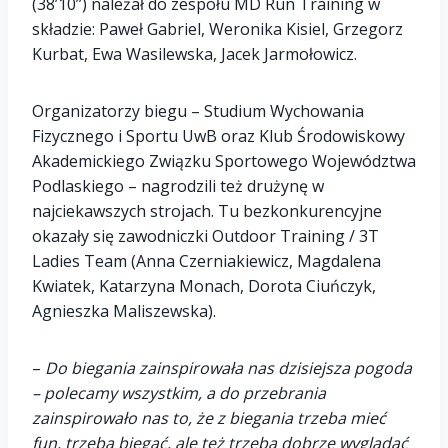
(38’10’’) należał do zespołu MD Run Training w
składzie: Paweł Gabriel, Weronika Kisiel, Grzegorz
Kurbat, Ewa Wasilewska, Jacek Jarmołowicz.
Organizatorzy biegu – Studium Wychowania
Fizycznego i Sportu UwB oraz Klub Środowiskowy
Akademickiego Związku Sportowego Województwa
Podlaskiego – nagrodzili też drużynę w
najciekawszych strojach. Tu bezkonkurencyjne
okazały się zawodniczki Outdoor Training / 3T
Ladies Team (Anna Czerniakiewicz, Magdalena
Kwiatek, Katarzyna Monach, Dorota Ciuńczyk,
Agnieszka Maliszewska).
–
Do biegania zainspirowała nas dzisiejsza pogoda
– polecamy wszystkim, a do przebrania
zainspirowało nas to, że z biegania trzeba mieć
fun, trzeba biegać, ale też trzeba dobrze wyglądać