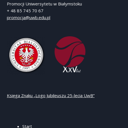
Promocji Uniwersytetu w Białymstoku
+ 48 85 745 70 67
promocja@uwb.edu.pl
Księga Znaku „Logo Jubileuszu 25-lecia UwB”
Start