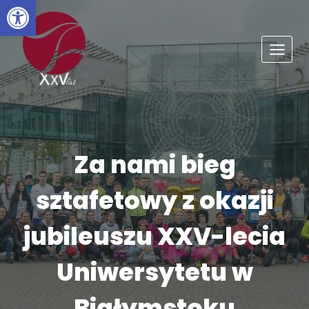
Otwórz pasek narzędzi
Przejdź
do
treści
Za nami bieg
sztafetowy z okazji
jubileuszu XXV-lecia
Uniwersytetu w
Białymstoku